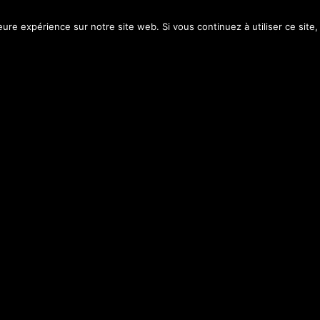
leure expérience sur notre site web. Si vous continuez à utiliser ce sit
res
Téléphone
ndi / Mardi / Jeudi
0956002381 / 0775731100
30 et de 18H à 22H
h à 13h30 et de 18h à 22h
8h à 22h30
0 à 13h30 et de 18h à 22h30
8h à 22h