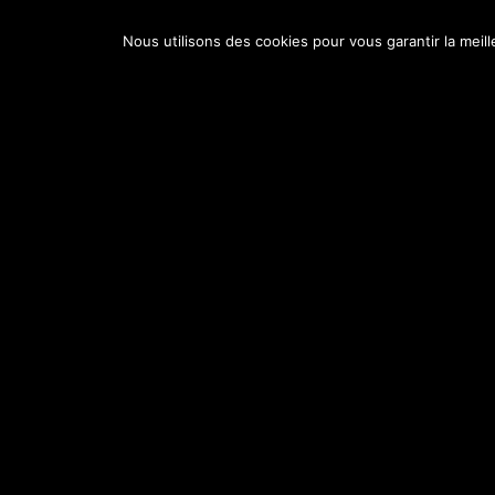
Nous utilisons des cookies pour vous garantir la meil
Adresse
Nos horai
1bis rue André, 01190 Pont-de-Vaux
Ouvert 7j/7 : Lu
de 11h30 à 13h
Mercredi de 11
Vendredi de 1
Samedi de 11h3
Dimanche de 1
Politique de confidentialité