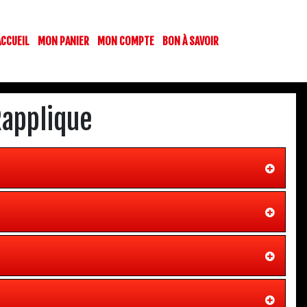
ACCUEIL
MON PANIER
MON COMPTE
BON À SAVOIR
Rapplique