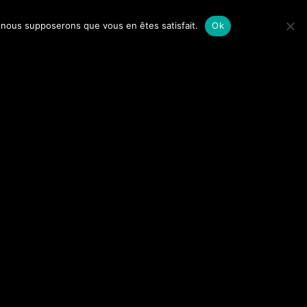
e, nous supposerons que vous en êtes satisfait.
Ok
Mail
mohamed.71000@hotmail.fr
Click & Rapplique by
Go4digitALL