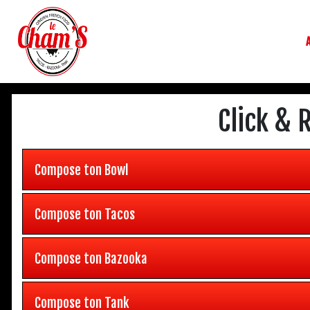
Click & 
Compose ton Bowl
Compose ton Tacos
Compose ton Bazooka
Compose ton Tank